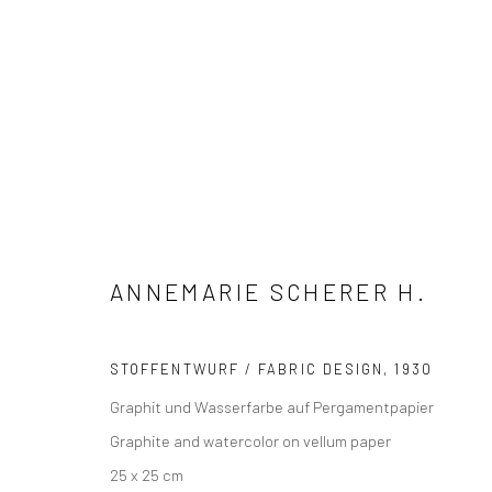
KUNSTWERKE / WERKE
ANNEMARIE SCHERER H.
STOFFENTWURF / FABRIC DESIGN
,
1930
Graphit und Wasserfarbe auf Pergamentpapier
Graphite and watercolor on vellum paper
Manage cookies
25 x 25 cm
COPYRIGHT (C) ANNE SCHERER
SITE BY ARTLOGIC