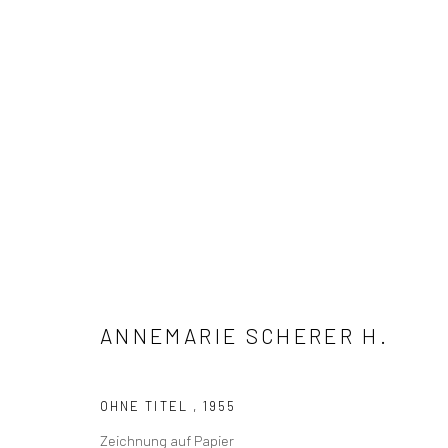
KUNSTWERKE / WERKE
ANNEMARIE SCHERER H.
Manage cookies
OHNE TITEL
,
1955
COPYRIGHT (C) ANNE SCHERER
SITE BY ARTLOGIC
Zeichnung auf Papier